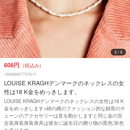
3
/
5
608円
(税込み)
16098457737611
LOUISE KRAGHデンマークのネックレスの女
性は18 K金をめっきします。
LOUISE KRAGHデンマークのネックレスの女性は18 K
金をめっきします+綿の縄のファッション的な鎖骨のチ
ェーンのアクセサリーは音を動かしますと同じ金の百
合装身装身装身具は彼女に誕生日の贈り物の黒色/灰色