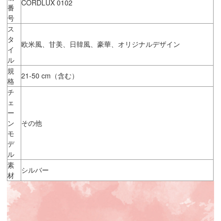
CORDLUX 0102
番
号
ス
タ
欧米風、甘美、日韓風、豪華、オリジナルデザイン
イ
ル
規
21-50 cm（含む）
格
チ
ェ
ー
ン
その他
モ
デ
ル
素
シルバー
材