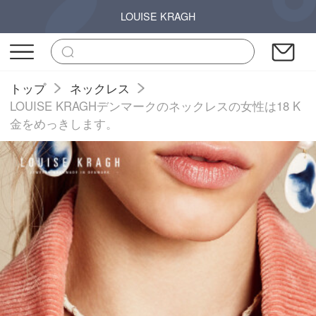
LOUISE KRAGH
トップ
ネックレス
LOUISE KRAGHデンマークのネックレスの女性は18 K
金をめっきします。