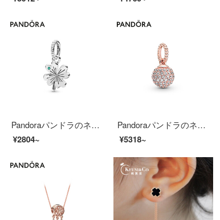
Pandoraパンドラのネックレスは女性925銀の幸運の四つ葉のクローバー397965 NAGファッションアクセサリーにプレゼントします。
Pandoraパンドラのネックレスは女性のバラの金色のPav eにぶら下がっています。球形のペンダントが38866 C 01のファッションアクセサリーは彼女にプレゼントします。
¥2804~
¥5318~