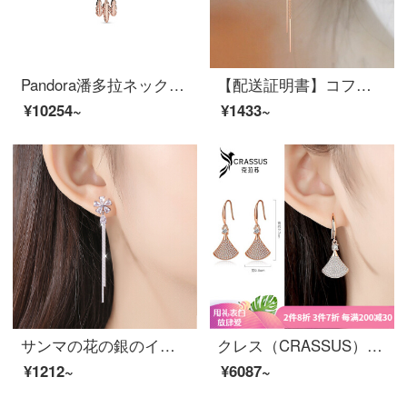
Pandora潘多拉ネックレス鎖骨チェーン女性の美しい夢FY 1407ファッションアクセサリーをプレゼントします。
【配送証明書】コフニS 999足銀の四つ葉のクローバーフリンジピアス女性の金感気質ネットの赤いファッションの潮流の長い耳飾りの女性のカラー金耳線はガルフレンドバラ金【イヤリング】を送ります。
¥10254~
¥1433~
サンマの花の銀のイヤリングの女性のファッションの長いタイプのピアスの女性版の学生の甘くて簡単な気質の耳飾りの女性の耳飾りの銀の流蘇の耳の線のファッション的なアクセサリは誕生日プレゼントします。
クレス（CRASSUS）の小さいスカートのイヤリングの女性のイヤリングはシンプルで長いスタイルの気質のイヤリングの小さいスカートのイヤリングのバラの金色です。
¥1212~
¥6087~