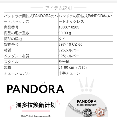
アイテム説明
パンドラの回転式PANDORAのハ
パンドラの回転式PANDORAのハ
ートネックレス
ートネックレス
商品番号
1000716203
商品の毛の重さ
90.00 g
商品の産地
タイ
貨物番号
397410 CZ-60
材質
925シルバー
ペンダント材質
925シルバー
スタイル
欧米風
規格
51-80 cm（含む）
チェーンモデル
十字チェーン