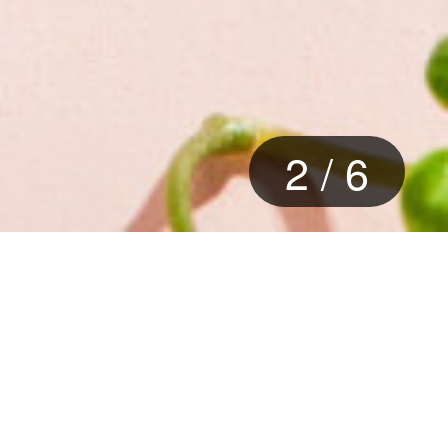
2
/
6