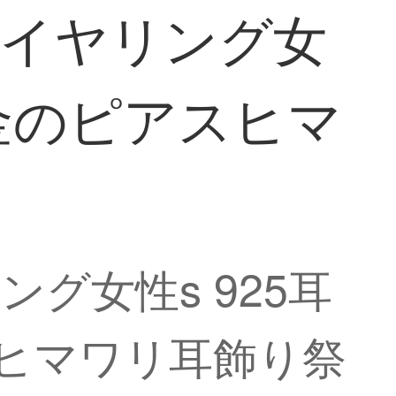
菊のイヤリング女
K金のピアスヒマ
リング女性s 925耳
ヒマワリ耳飾り祭