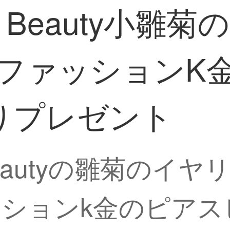
y Beauty小雛
留めファッション
りプレゼント
Beautyの雛菊のイヤ
ションk金のピアス