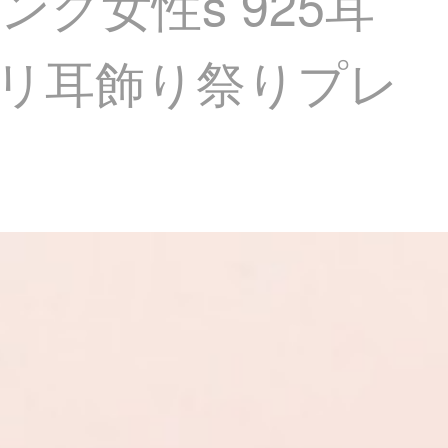
リング女性s 925耳
リ耳飾り祭りプレ