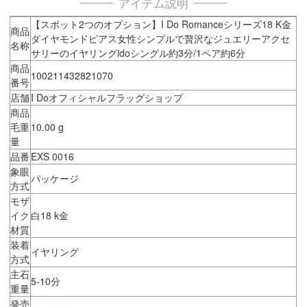
アイテム説明
【スポット2つのオプション】I Do Romanceシリーズ18 K金
商品
ダイヤモンドピアス女性シンプルで贅沢なジュエリーアクセ
名称
サリーのイヤリングidoシングル約3分/1ペア約6分
商品
100211432821070
番号
店舗
I Doオフィシャルフラッグショップ
商品
毛重
10.00 g
量
品番
EXS 0016
象眼
パッケージ
方式
モザ
イク
白18 k金
材質
装着
イヤリング
方式
主石
5-10分
重量
発売