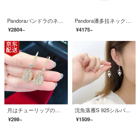
Pandoraパンドラのネックレスは女性925シルバーのPandora Moment字母Oストラップ398296ファッションアクセサリーをぶら下げて彼女にプレゼントします。
Pandora潘多拉ネックレス鎖骨チェーン女性925銀Pandora生命の木のネックレス397780 CZファッションアクセサリーは彼女にプレゼントします。
¥2804~
¥4175~
月はチューリップのイヤリングに従う女性2020新型シンプルな気質ネットの赤いイヤリングのロングタイプのピアスのチューリップのイヤリング
沈魚落雁S 925シルバーピアス女子学生気質の長いデザインのピアス首飾りの淡水真珠ピアス女性幾何ピアス520贈ります。
¥298~
¥1509~