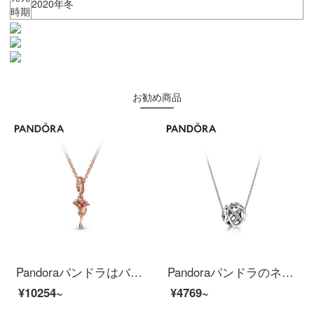
2020年冬
時期
お勧め商品
Pandoraパンドラはバラの金色の女バラ人生FY 0090ファッションアクセサリー彼女にプレゼント45 cmをプレゼントします。
Pandoraパンドラのネックレスの鎖骨チェーンの女性925銀がきらきらと輝く輝く天の川B 801399ファッションアクセサリーは彼女にプレゼントします。
¥10254~
¥4769~