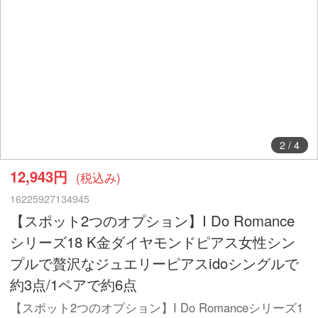
2
/
4
12,943円
(税込み)
16225927134945
【スポット2つのオプション】I Do Romance
シリーズ18 K金ダイヤモンドピアス女性シン
プルで贅沢なジュエリーピアスidoシングルで
約3点/1ペアで約6点
【スポット2つのオプション】I Do Romanceシリーズ1