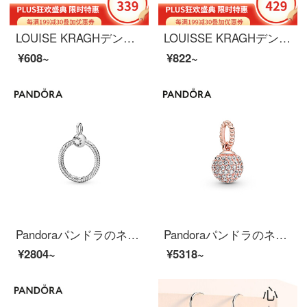
LOUISE KRAGHデンマークのネックレスの女性は18 K金をめっきします。
LOUISSE KRAGHデンマークのネックレス女性925銀めっき18 K金象眼陶磁器のファッション的な銀のアクセサリーの震動と同じタイプのセーターのチェーンは彼女に金めっきの黒色をプレゼントします。
¥608~
¥822~
Pandoraパンドラのネックレスは女性925シルバーのPandora Moment字母Oストラップ398296ファッションアクセサリーをぶら下げて彼女にプレゼントします。
Pandoraパンドラのネックレスは女性のバラの金色のPav eにぶら下がっています。球形のペンダントが38866 C 01のファッションアクセサリーは彼女にプレゼントします。
¥2804~
¥5318~