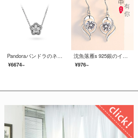
Pandoraパンドラのネックレスの女性925銀色のきらめく雪の花B 801548ファッションアクセサリーの彼女の贈り物
沈魚落雁s 925銀のイヤリング女性の耳の線の長い金の流蘇の心地良い個性のピアス韓国日韓の銀の耳飾りの簡単な耳のペンダントはお友達の蜜ガルフレンドの誕生日プレゼントします。心の中にあなたのイヤリングがあります。
¥6674~
¥976~