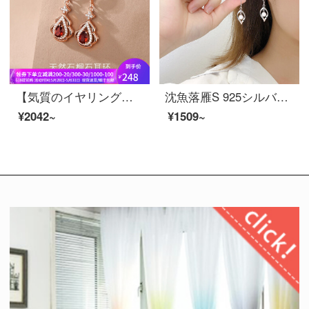
【気質のイヤリング】渋い天然ガーネット925銀メッキバラ金のイヤリング女性が顔を見せて痩せた首飾りの高い質感のルビーピアスバレン・ダイの誕生日プレゼントです。妻には【4倉速髪/翌日達】バラゴールド：ガーネットイヤリングのペアです。
沈魚落雁S 925シルバーピアス女子学生気質の長いデザインのピアス首飾りの淡水真珠ピアス女性幾何ピアス520贈ります。
¥2042~
¥1509~