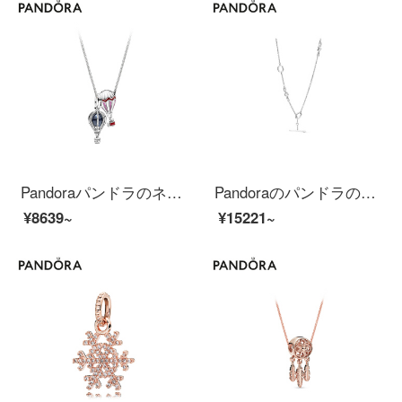
Pandoraパンドラのネックレス鎖骨チェーン女性925シルバードリームバルーンB 801405ファッションアクセサリーをプレゼントします。
Pandoraのパンドラのネックレスの鎖骨チェーンの女性925銀の気持ちの織りなすネックレスの398080ファッション的なアクセサリは彼女に贈り物をするのが良いです。
¥8639~
¥15221~