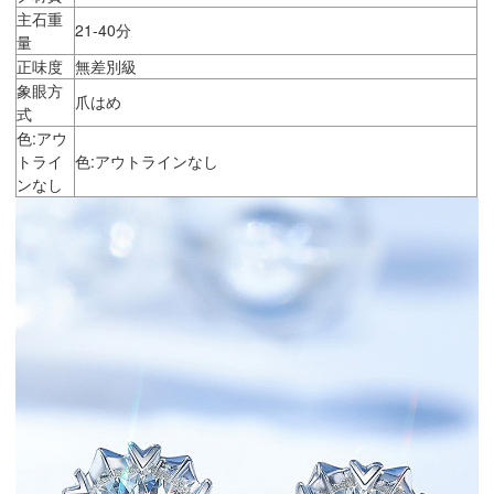
主石重
21-40分
量
正味度
無差別級
象眼方
爪はめ
式
色:アウ
トライ
色:アウトラインなし
ンなし