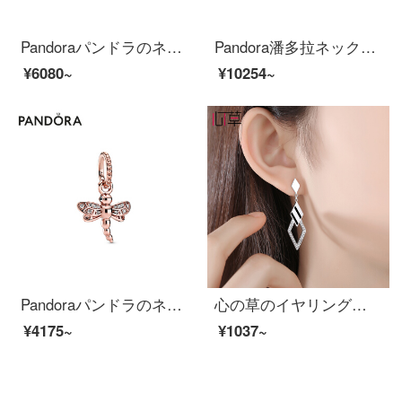
Pandoraパンドラのネックレスは女性のバラの金色のきらめく雪片の380354 CZファッションアクセサリーにぶら下がって彼女に贈り物をするのが良いです。
Pandora潘多拉ネックレス鎖骨チェーン女性の美しい夢FY 1407ファッションアクセサリーをプレゼントします。
¥6080~
¥10254~
Pandoraパンドラのネックレスのペンダントの女性バラの金色のトンボのペンダントの388803 C 01ファッションアクセサリーの彼女の贈り物
心の草のイヤリングの女性の銀の気質の長い款のセクシーな耳は韓国のファッション的な個性のいろいろな幾何十の菱形の流行が現れます。顔のやせた耳飾りはプレゼントします。
¥4175~
¥1037~