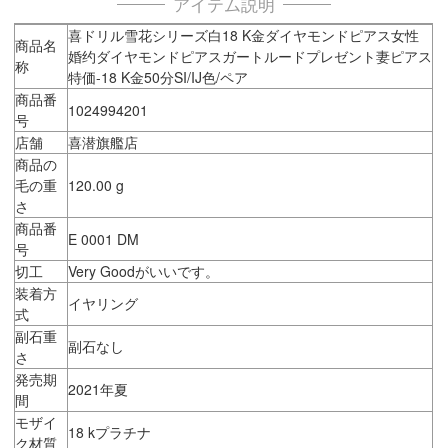
アイテム説明
喜ドリル雪花シリーズ白18 K金ダイヤモンドピアス女性
商品名
婚约ダイヤモンドピアスガートルードプレゼント妻ピアス
称
特価-18 K金50分SI/IJ色/ペア
商品番
1024994201
号
店舗
喜潜旗艦店
商品の
毛の重
120.00 g
さ
商品番
E 0001 DM
号
切工
Very Goodがいいです。
装着方
イヤリング
式
副石重
副石なし
さ
発売期
2021年夏
間
モザイ
18 kプラチナ
ク材質