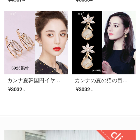
カンナ夏韓国円イヤリング女性2021年新型ピアス防アレルギー港風復古気質誇張シルバー925シルバー
カンナの夏の猫の目の石のイヤリング韓国の気質のファッションネットの赤いピアスの女性2021年の新型の湿った水晶のジルコンの銀の耳は月の明るいバラ型の水滴（金色）を飾ります。
¥3032~
¥3032~