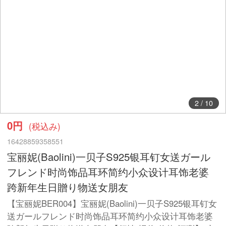
2
/
10
0円
(税込み)
16428859358551
宝丽妮(Baolini)一贝子S925银耳钉女送ガール
フレンド时尚饰品耳环简约小众设计耳饰老婆
跨新年生日贈り物送女朋友
【宝丽妮BER004】宝丽妮(Baolini)一贝子S925银耳钉女
送ガールフレンド时尚饰品耳环简约小众设计耳饰老婆