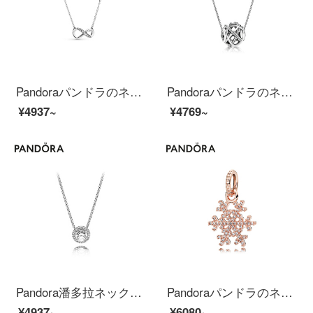
Pandoraパンドラのネックレスの鎖骨チェーンの女性925銀のきらきらしている永久不変の記号の首のチェーンの398821 C 01ファッション的なアクセサリは彼女に贈り物を送ります。
Pandoraパンドラのネックレスの鎖骨チェーンの女性925銀がきらきらと輝く輝く天の川B 801399ファッションアクセサリーは彼女にプレゼントします。
¥4937~
¥4769~
Pandora潘多拉ネックレス鎖骨チェーン女性925銀経典優雅ネックレス396240 CZファッションアクセサリーは彼女にプレゼントします。
Pandoraパンドラのネックレスは女性のバラの金色のきらめく雪片の380354 CZファッションアクセサリーにぶら下がって彼女に贈り物をするのが良いです。
¥4937~
¥6080~