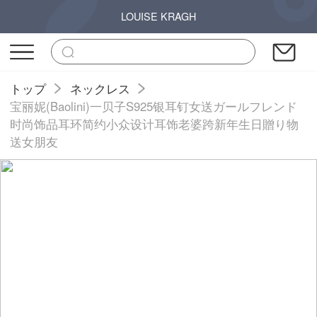
LOUISE KRAGH
トップ
ネックレス
宝丽妮(Baolini)一贝子S925银耳钉女送ガールフレンド
时尚饰品耳环简约小众设计耳饰老婆跨新年生日贈り物
送女朋友