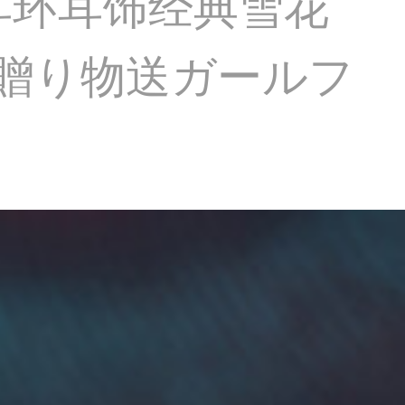
流耳环耳饰经典雪花
ー贈り物送ガールフ