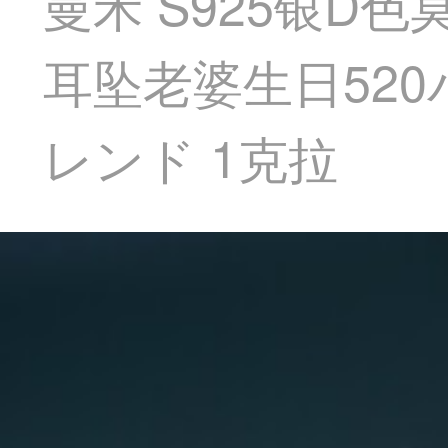
曼禾 S925银
耳坠老婆生日52
レンド 1克拉