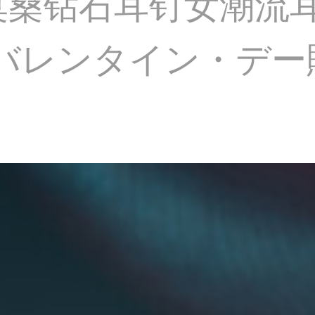
D色莫桑钻石耳钉女潮
0バレンタイン・デ