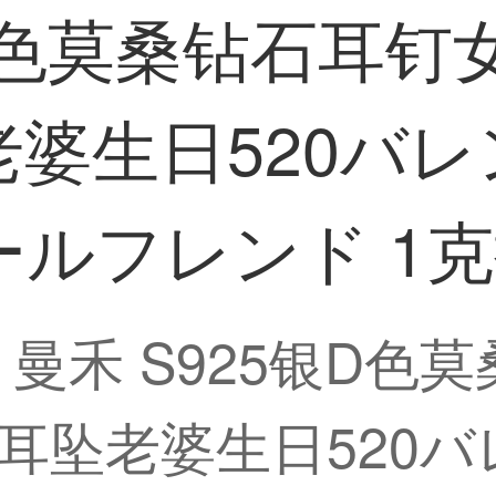
银D色莫桑钻石耳
婆生日520バ
ルフレンド 1
】曼禾 S925银D色
耳坠老婆生日520