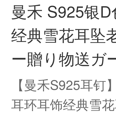
曼禾 S925
经典雪花耳坠老
ー贈り物送ガー
【曼禾S925耳钉
耳环耳饰经典雪花