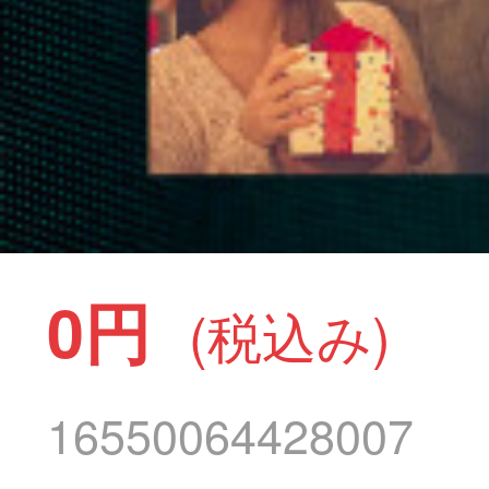
0円
(税込み)
16550064428007