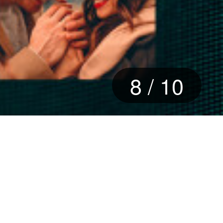
8
/
10