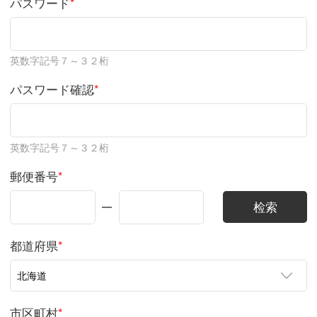
パスワード
*
英数字記号７～３２桁
パスワード確認
*
英数字記号７～３２桁
郵便番号
*
都道府県
*
市区町村
*