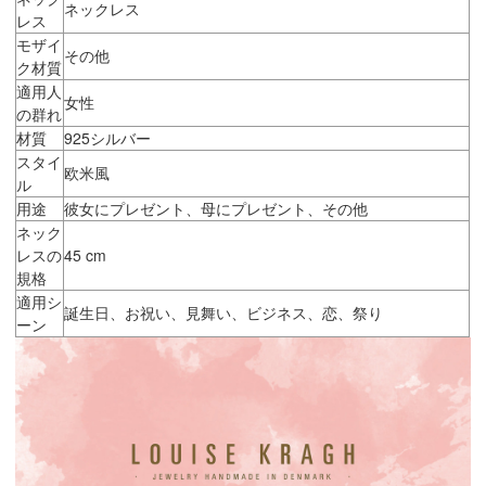
ネックレス
レス
モザイ
その他
ク材質
適用人
女性
の群れ
材質
925シルバー
スタイ
欧米風
ル
用途
彼女にプレゼント、母にプレゼント、その他
ネック
レスの
45 cm
規格
適用シ
誕生日、お祝い、見舞い、ビジネス、恋、祭り
ーン