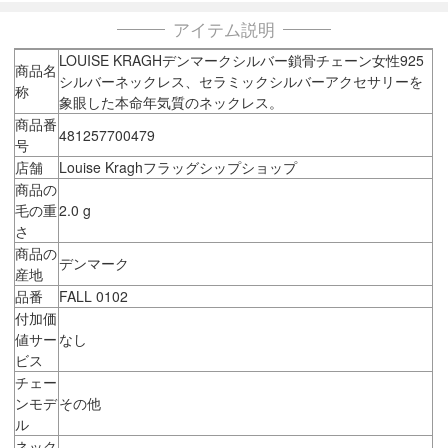
アイテム説明
LOUISE KRAGHデンマークシルバー鎖骨チェーン女性925
商品名
シルバーネックレス、セラミックシルバーアクセサリーを
称
象眼した本命年気質のネックレス。
商品番
481257700479
号
店舗
Louise Kraghフラッグシップショップ
商品の
毛の重
2.0 g
さ
商品の
デンマーク
産地
品番
FALL 0102
付加価
値サー
なし
ビス
チェー
ンモデ
その他
ル
ネック