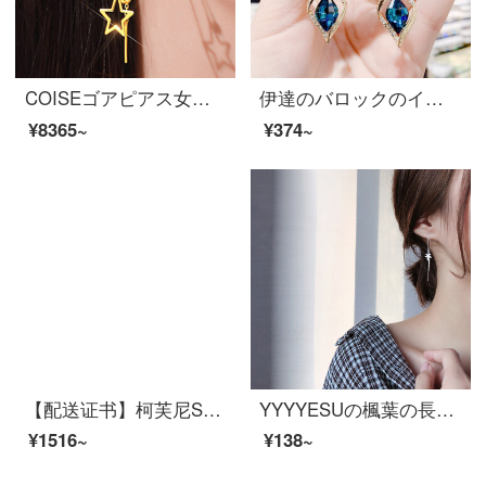
COISEゴアピアス女性999純金ピアスの長い耳の糸のペンダントファッションの金のアクセサリーの誕生日プレゼントです。ガートルフレイン999純金のイヤリングの女性ファッション耳の線のイヤリングのペア/配送証明書
伊達のバロックのイヤリング2021新型の潮流の復古するイヤリングの女性の韓国の気質の長い金のネットの赤い銀の耳飾りのイヤリングの幾何学の角形の水晶のイヤリングK 001
¥8365~
¥374~
【配送证书】柯芙尼S999足银耳环女生时尚个性女性耳钉耳饰品2021年新款耳坠情人送ガールフレンド生日贈り物 心中有你耳环天空蓝
YYYYESUの楓葉の長さはS 925銀耳線の女性気質です。韓国のシンプルな森系百合銀耳飾りのフリンジのイヤリングが小さいです。デリケートな潮があります。S 925銀のカエデの耳のペアです。
¥1516~
¥138~