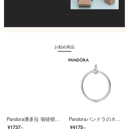
お勧め商品
Pandora潘多拉 项链锁骨链女925银925银项链590515 时尚饰品 送女友礼物 送礼佳选
Pandoraパンドラのネックレスは女性925シルバーのPandora Moment字母Oストラップ398330ファッションアクセサリーをぶら下げて彼女にプレゼントします。
¥1737~
¥4175~