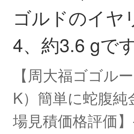
ゴルドのイヤリ
4、約3.6 gで
【周大福ゴゴルード
K）簡単に蛇腹純金ゴ
場見積価格評価】