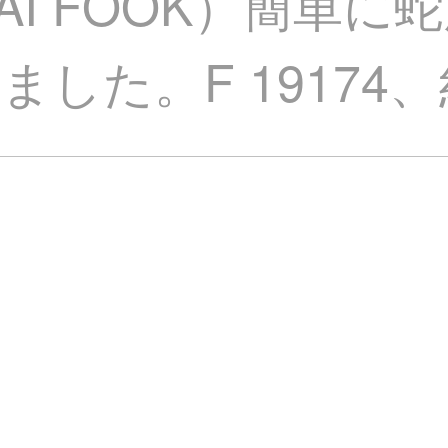
TAI FOOK）簡単
た。F 19174、約